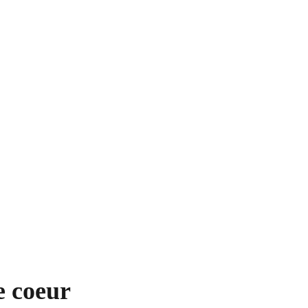
s
Formules
Panier
partenaires
 coeur