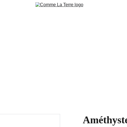
ction
Pierres brutes 
Pierres polies
Bijoux & accessoire
niers en cours Live
Blog
Contacts
Conditions de ventes 
Nos 
Améthyste