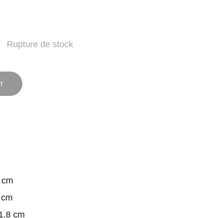
Rupture de stock
r
 cm
 cm
1.8 cm