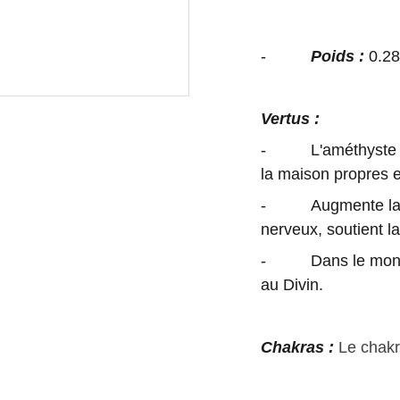
-
Poids :
0.28
Vertus :
- L'améthyste est u
la maison propres et
- Augmente la con
nerveux, soutient la
- Dans le monde s
au Divin.
Chakras :
Le chak