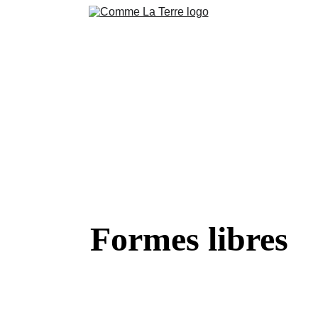
ction
Pierres brutes 
Pierres polies
Bijoux & accessoire
niers en cours Live
Blog
Contacts
Conditions de ventes 
Nos 
Formes libres