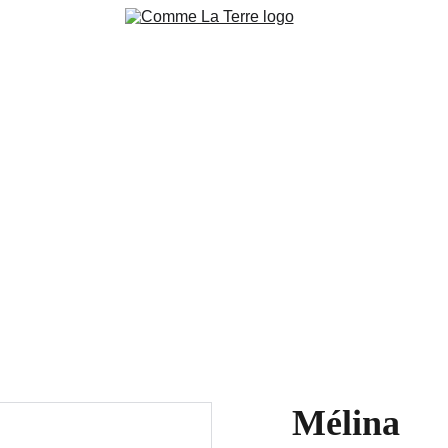
ction
Pierres brutes 
Pierres polies
Bijoux & accessoire
niers en cours Live
Blog
Contacts
Conditions de ventes 
Nos 
Mélina