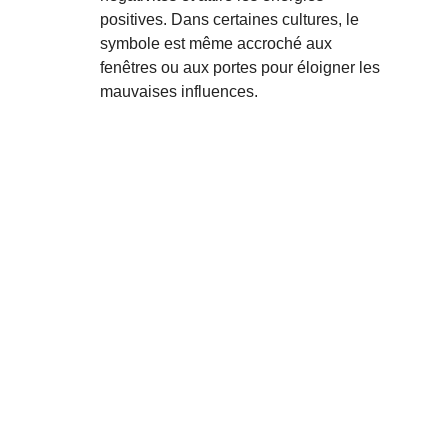
positives. Dans certaines cultures, le 
symbole est même accroché aux 
fenêtres ou aux portes pour éloigner les 
mauvaises influences.
Retrouvez-nous sur 
les réseaux
86190 Chiré en 
Montreuil