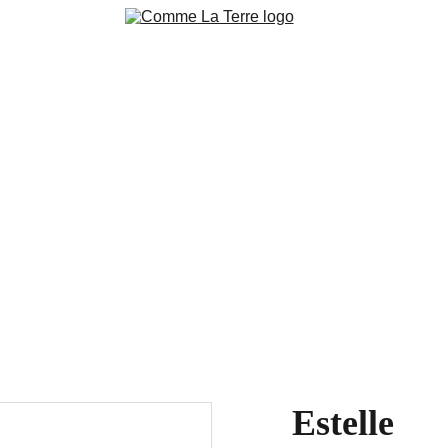
ction
Pierres brutes 
Pierres polies
Bijoux & accessoire
niers en cours Live
Blog
Contacts
Conditions de ventes 
Nos 
Estelle