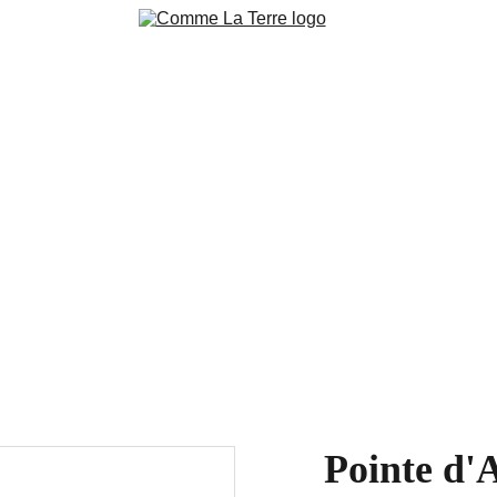
ction
Pierres brutes 
Pierres polies
Bijoux & accessoire
niers en cours Live
Blog
Contacts
Conditions de ventes 
Nos 
Pointe d'