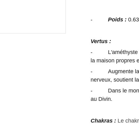
-
Poids :
0.63
Vertus :
- L'améthyste est u
la maison propres et
- Augmente la con
nerveux, soutient la
- Dans le monde s
au Divin.
Chakras :
Le chak