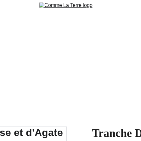
ction
Pierres brutes 
Pierres polies
Bijoux & accessoire
niers en cours Live
Blog
Contacts
Conditions de ventes 
Nos 
Tranche D