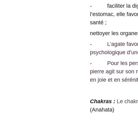
- faciliter la dige
l’estomac, elle fav
santé ;
nettoyer les organe
-
L’agate favo
psychologique d’un
-
Pour les per
pierre agit sur son
en joie et en séréni
Chakras :
Le chak
(Anahata)