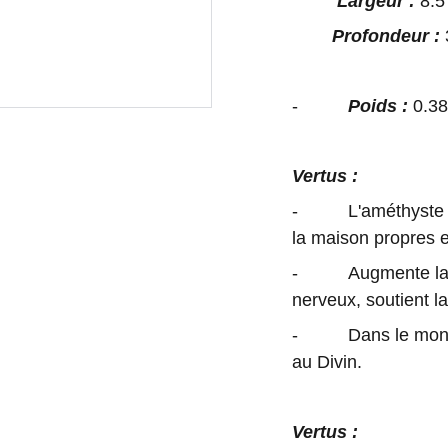
Largeur :
8.5
Profondeur :
-
Poids :
0.3
Vertus :
- L'améthyste est u
la maison propres et
- Augmente la con
nerveux, soutient la
- Dans le monde s
au Divin.
Vertus :