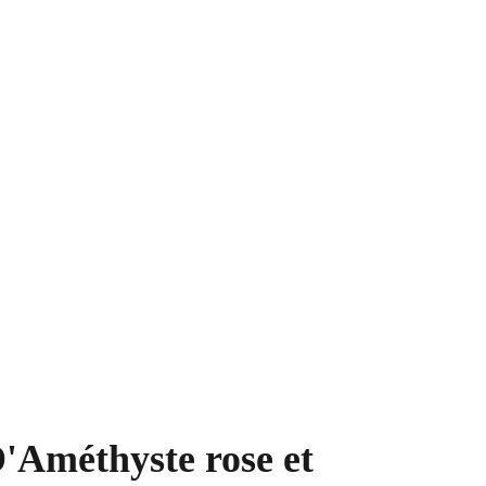
s
Formules
Panier
partenaires
'Améthyste rose et